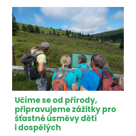
Učíme se od přírody,
připravujeme zážitky pro
šťastné úsměvy dětí
i dospělých