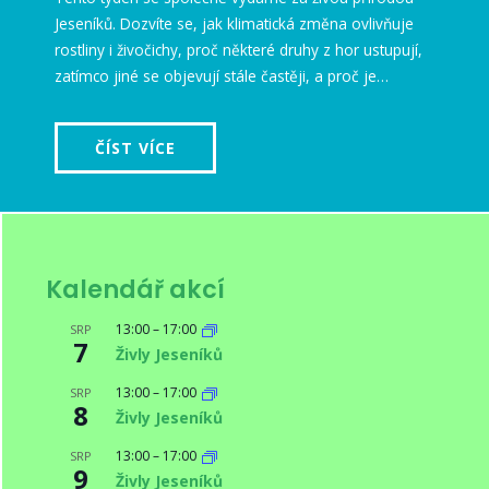
Jeseníků. Dozvíte se, jak klimatická změna ovlivňuje
rostliny i živočichy, proč některé druhy z hor ustupují,
zatímco jiné se objevují stále častěji, a proč je…
ČÍST VÍCE
Kalendář akcí
13:00
–
17:00
SRP
7
Živly Jeseníků
13:00
–
17:00
SRP
8
Živly Jeseníků
13:00
–
17:00
SRP
9
Živly Jeseníků