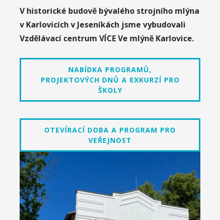
V historické budově bývalého strojního mlýna
v Karlovicích v Jeseníkách jsme vybudovali
Vzdělávací centrum VÍCE Ve mlýně Karlovice.
NABÍDKA PROGRAMŮ,
PROJEKTOVÝCH DNŮ A EXKURZÍ PRO
ŠKOLY
OTEVÍRACÍ DOBA A PROGRAM PRO
VEŘEJNOST