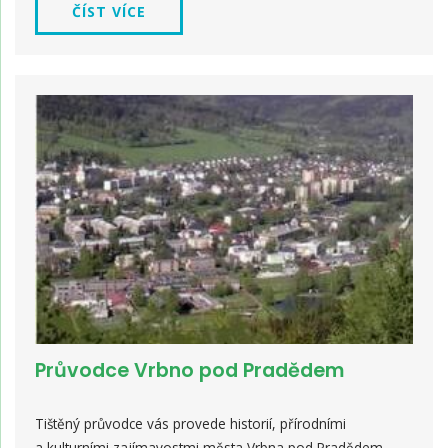
ČÍST VÍCE
Průvodce Vrbno pod Pradědem
Tištěný průvodce vás provede historií, přírodními
a kulturními zajímavostmi města Vrbna pod Pradědem,