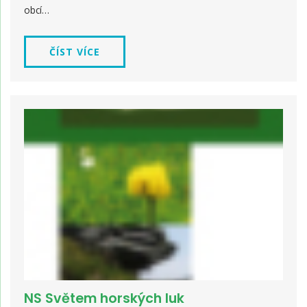
obcí…
ČÍST VÍCE
NS Světem horských luk