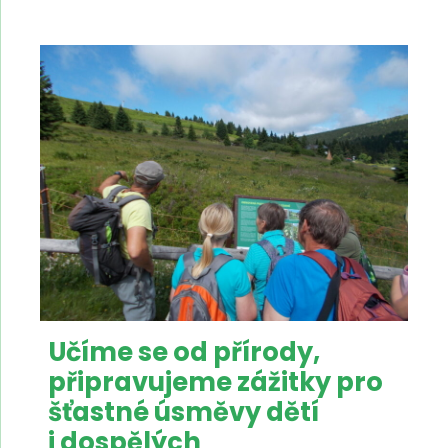
Učíme se od přírody,
připravujeme zážitky pro
šťastné úsměvy dětí
i dospělých