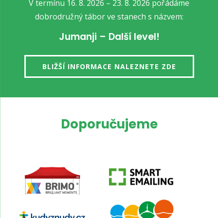
V termínu 16. 8. 2026 – 23. 8. 2026 pořádáme
dobrodružný tábor ve stanech s názvem:
Jumanji – Další level!
BLIŽŠÍ INFORMACE NALEZNETE ZDE
Doporučujeme