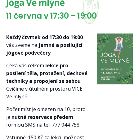
Jóga Ve mlýně
11 června v 17:30
-
19:00
Každý čtvrtek od 17:30 do 19:00
vás zveme na
jemné a posilující
jógové podvečery
.
Čeká vás celkem
lekce pro
posílení těla, protažení, dechové
techniky a propojení se sebou
.
Cvičíme v útulném prostoru VÍCE
Ve mlýně.
Počet míst je omezen na 10, proto
je
nutná rezervace předem
formou SMS na tel. 777 044 758.
Vstupné: 150 Kč za lekci, možnost