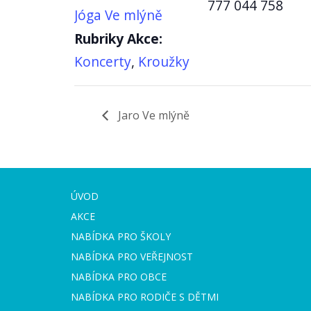
777 044 758
Jóga Ve mlýně
Rubriky Akce:
Koncerty
,
Kroužky
Jaro Ve mlýně
ÚVOD
AKCE
NABÍDKA PRO ŠKOLY
NABÍDKA PRO VEŘEJNOST
NABÍDKA PRO OBCE
NABÍDKA PRO RODIČE S DĚTMI