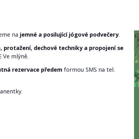
eme na
jemné a posilující jógové podvečery
.
a, protažení, dechové techniky a propojení se
E Ve mlýně.
tná rezervace předem
formou SMS na tel.
manentky.