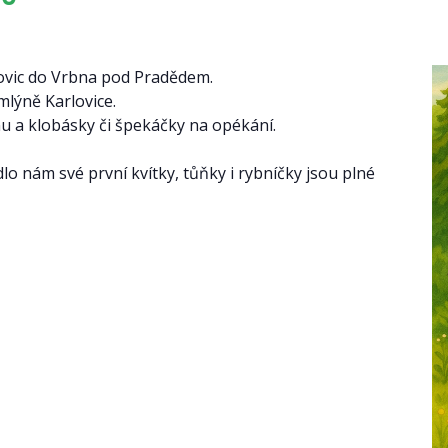
rlovic do Vrbna pod Pradědem.
mlýně Karlovice.
nu a klobásky či špekáčky na opékání.
dlo nám své první kvítky, tůňky i rybníčky jsou plné