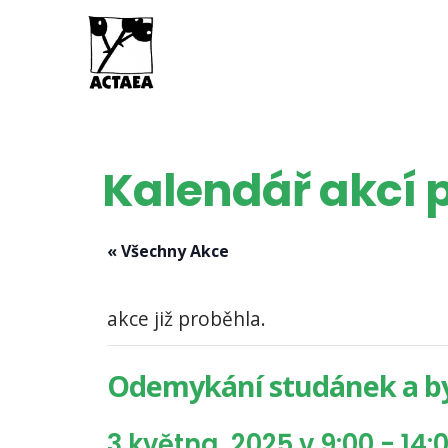
Kalendář akcí p
« Všechny Akce
akce již proběhla.
Odemykání studánek a by
3 května, 2025 v 9:00
-
14: