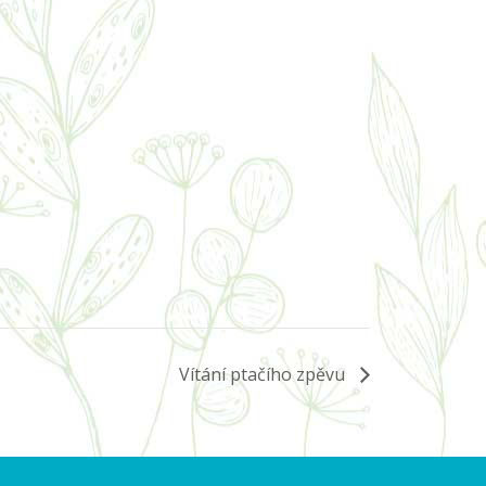
Vítání ptačího zpěvu