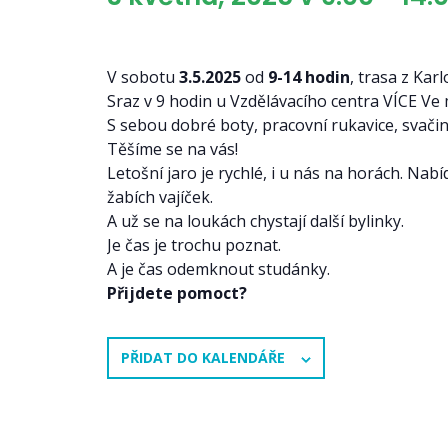
V sobotu
3.5.2025
od
9-14 hodin
, trasa z Ka
Sraz v 9 hodin u Vzdělávacího centra VÍCE Ve 
S sebou dobré boty, pracovní rukavice, svači
Těšíme se na vás!
Letošní jaro je rychlé, i u nás na horách. Nabí
žabích vajíček.
A už se na loukách chystají další bylinky.
Je čas je trochu poznat.
A je čas odemknout studánky.
Přijdete pomoct?
PŘIDAT DO KALENDÁŘE