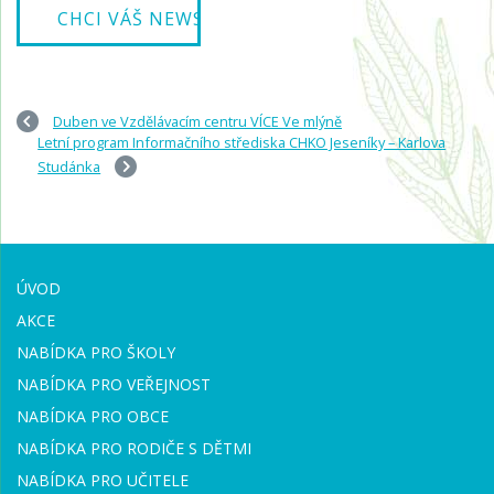
Duben ve Vzdělávacím centru VÍCE Ve mlýně
Letní program Informačního střediska CHKO Jeseníky – Karlova
Studánka
ÚVOD
AKCE
NABÍDKA PRO ŠKOLY
NABÍDKA PRO VEŘEJNOST
NABÍDKA PRO OBCE
NABÍDKA PRO RODIČE S DĚTMI
NABÍDKA PRO UČITELE