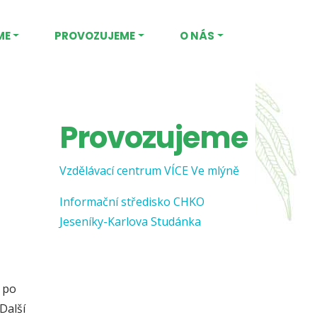
ME
PROVOZUJEME
O NÁS
Provozujeme
Vzdělávací centrum VÍCE Ve mlýně
Informační středisko CHKO
Jeseníky-Karlova Studánka
e po
Další