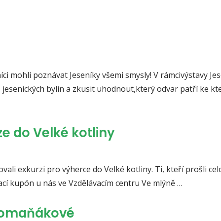
ci mohli poznávat Jeseníky všemi smysly! V rámcivýstavy Je
jesenických bylin a zkusit uhodnout,který odvar patří ke kt
e do Velké kotliny
ali exkurzi pro výherce do Velké kotliny. Ti, kteří prošli ce
ací kupón u nás ve Vzdělávacím centru Ve mlýně …
 Romaňákové