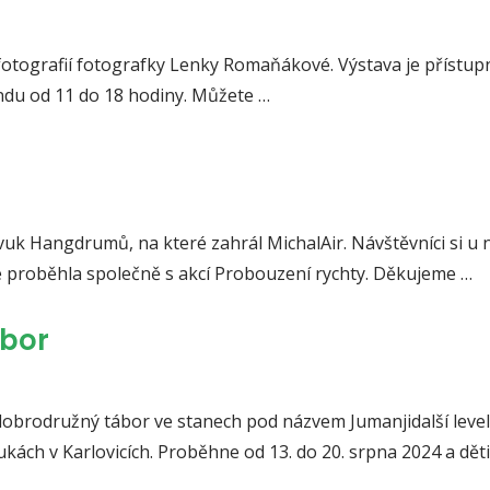
 fotografií fotografky Lenky Romaňákové. Výstava je přístup
endu od 11 do 18 hodiny. Můžete …
vuk Hangdrumů, na které zahrál MichalAir. Návštěvníci si u 
 proběhla společně s akcí Probouzení rychty. Děkujeme …
ábor
i dobrodružný tábor ve stanech pod názvem Jumanjidalší level
kách v Karlovicích. Proběhne od 13. do 20. srpna 2024 a děti