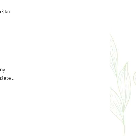
h škol
eny
ůžete …