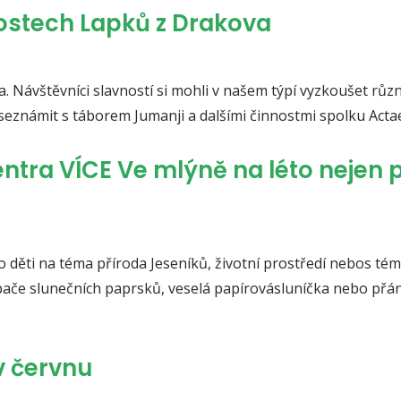
nostech Lapků z Drakova
a. Návštěvníci slavností si mohli v našem týpí vyzkoušet růz
 seznámit s táborem Jumanji a dalšími činnostmi spolku Acta
tra VÍCE Ve mlýně na léto nejen 
ro děti na téma příroda Jeseníků, životní prostředí nebos té
apače slunečních paprsků, veselá papírovásluníčka nebo přá
v červnu