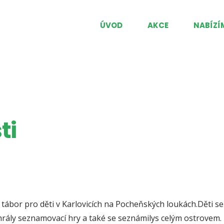
ÚVOD
AKCE
NABÍZÍ
ti
 tábor pro děti v Karlovicích na Pocheňských loukách.Děti s
 hrály seznamovací hry a také se seznámilys celým ostrovem. 