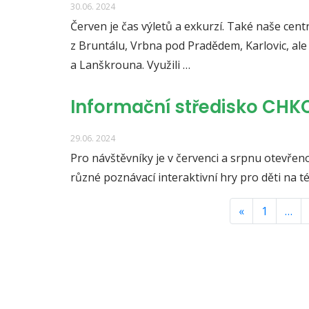
30.06. 2024
Červen je čas výletů a exkurzí. Také naše cent
z Bruntálu, Vrbna pod Pradědem, Karlovic, ale 
a Lanškrouna. Využili …
Informační středisko CHK
29.06. 2024
Pro návštěvníky je v červenci a srpnu otevřen
různé poznávací interaktivní hry pro děti na 
«
1
…