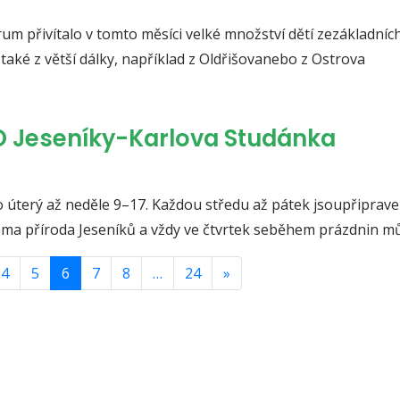
rum přivítalo v tomto měsíci velké množství dětí zezákladníc
také z větší dálky, například z Oldřišovanebo z Ostrova
O Jeseníky-Karlova Studánka
o úterý až neděle 9–17. Každou středu až pátek jsoupřiprav
téma příroda Jeseníků a vždy ve čtvrtek seběhem prázdnin m
4
5
6
7
8
…
24
»