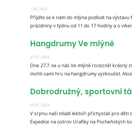
1.08. 2024
Přijďte se k nám do mlýna podívat na výstavu
prázdniny v týdnu od 11 do 17 hodiny a o vík
Hangdrumy Ve mlýně
27.07. 2024
Dne 27.7. se u nás Ve mlýně rozezněl krásný z
mohli sami hru na hangdrumy vyzkoušet. Akce
Dobrodružný, sportovní t
26.07. 2024
V srpnu naši mladí lektoři přichystali pro dět
Expedice na ostrov Urafiky na Pocheňských lou