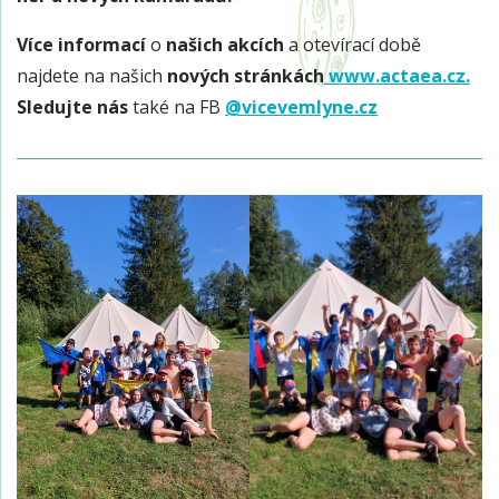
Více informací
o
našich akcích
a otevírací době
najdete na našich
nových stránkách
www.actaea.cz.
Sledujte nás
také na FB
@vicevemlyne.cz