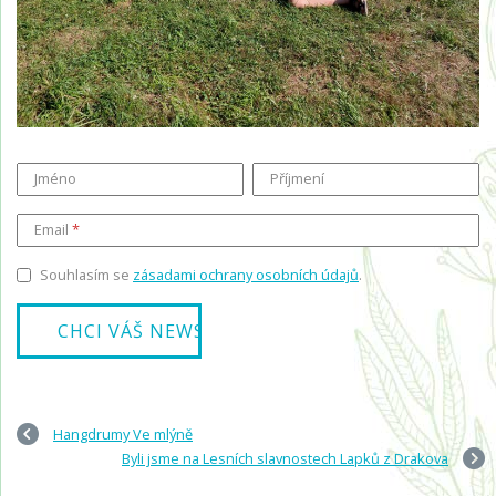
Jméno
Příjmení
Email
Souhlasím se
zásadami ochrany osobních údajů
.
Hangdrumy Ve mlýně
Byli jsme na Lesních slavnostech Lapků z Drakova