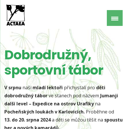
Dobrodružný,
sportovní tábor
V srpnu
naši
mladí lektoři
přichystali pro
děti
dobrodružný tábor
ve stanech pod názvem
Jumanji
další level – Expedice na ostrov Urafiky
na
Pocheňských loukách v Karlovicích.
Proběhne od
13. do 20. srpna 2024
a děti se můžou těšit na
spoustu
her a nových kamarádů.