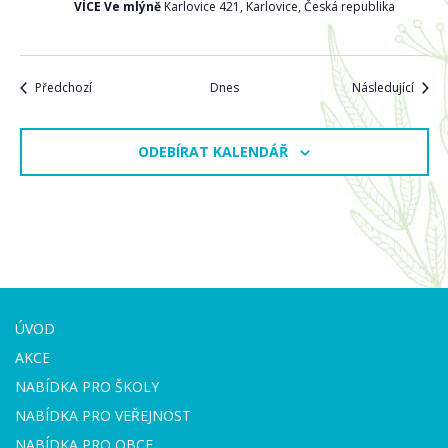
VÍCE Ve mlýně
Karlovice 421, Karlovice, Česká republika
Akce
Akce
Předchozí
Dnes
Následující
ODEBÍRAT KALENDÁŘ
ÚVOD
AKCE
NABÍDKA PRO ŠKOLY
NABÍDKA PRO VEŘEJNOST
NABÍDKA PRO OBCE