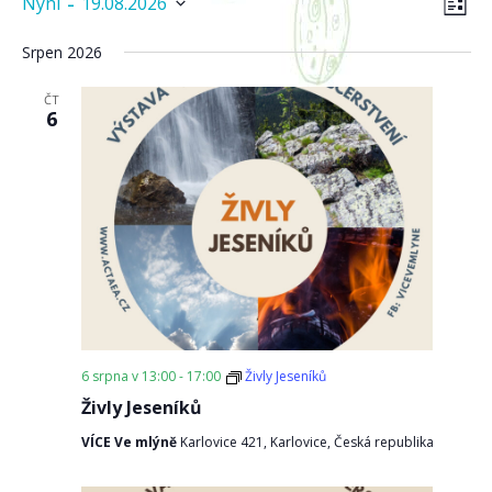
Akce
Nav
 - 
Nyní
19.08.2026
SEZN
pro
zob
Vyberte
zob
datum.
Srpen 2026
Ak
ČT
6
6 srpna v 13:00
-
17:00
Živly Jeseníků
Živly Jeseníků
VÍCE Ve mlýně
Karlovice 421, Karlovice, Česká republika