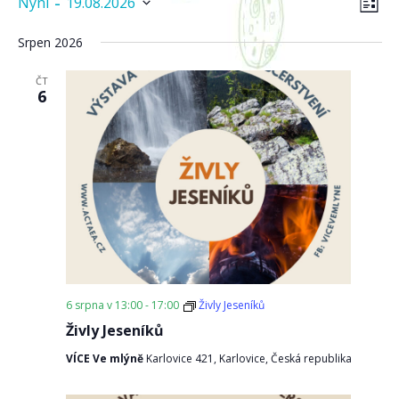
Akce
Nav
 - 
Nyní
19.08.2026
SEZN
pro
zob
Vyberte
zob
datum.
Srpen 2026
Ak
ČT
6
6 srpna v 13:00
-
17:00
Živly Jeseníků
Živly Jeseníků
VÍCE Ve mlýně
Karlovice 421, Karlovice, Česká republika