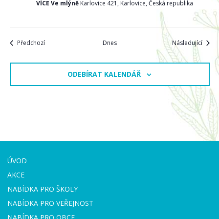
VÍCE Ve mlýně
Karlovice 421, Karlovice, Česká republika
Akce
Akce
Předchozí
Dnes
Následující
ODEBÍRAT KALENDÁŘ
ÚVOD
AKCE
NABÍDKA PRO ŠKOLY
NABÍDKA PRO VEŘEJNOST
NABÍDKA PRO OBCE