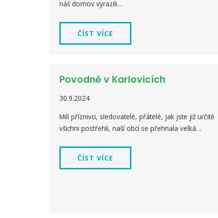
náš domov vyrazili…
ČÍST VÍCE
Povodně v Karlovicích
30.9.2024
Milí příznivci, sledovatelé, přátelé, jak jste již určitě
všichni postřehli, naší obcí se přehnala velká…
ČÍST VÍCE