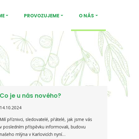
ME
PROVOZUJEME
O NÁS
Co je u nás nového?
14.10.2024
Milí příznivci, sledovatelé, přátelé, jak jsme vás
v posledním příspěvku informovali, budovu
našeho mlýna v Karlovicích nyní…