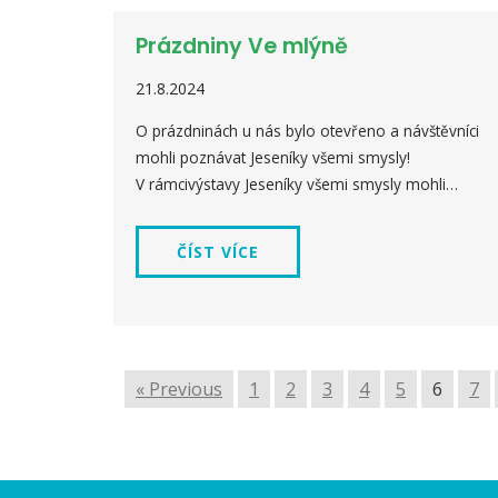
Prázdniny Ve mlýně
21.8.2024
O prázdninách u nás bylo otevřeno a návštěvníci
mohli poznávat Jeseníky všemi smysly!
V rámcivýstavy Jeseníky všemi smysly mohli…
ČÍST VÍCE
« Previous
1
2
3
4
5
6
7