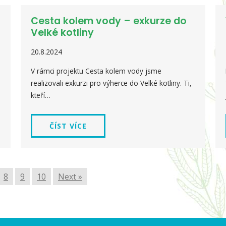
Cesta kolem vody – exkurze do
Velké kotliny
20.8.2024
V rámci projektu Cesta kolem vody jsme
realizovali exkurzi pro výherce do Velké kotliny. Ti,
kteří…
ČÍST VÍCE
8
9
10
Next »