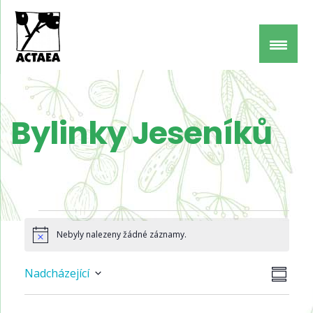
Bylinky Jeseníků
Akce
Nebyly nalezeny žádné záznamy.
Notice
Navi
Navi
Nadcházející
SUMMA
pro
Select
zobr
zobr
date.