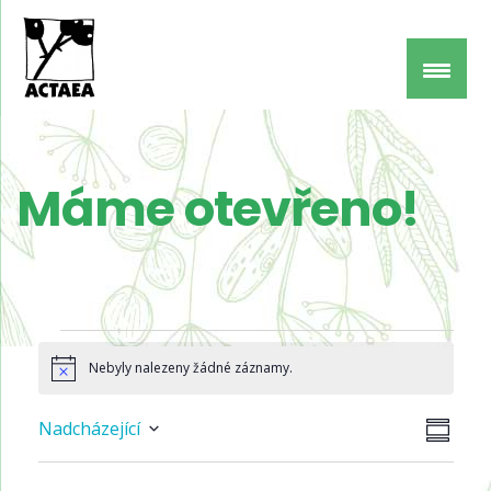
Máme otevřeno!
Akce
Nebyly nalezeny žádné záznamy.
Notice
Navi
Navi
Nadcházející
SUMMA
pro
Select
zobr
zobr
date.