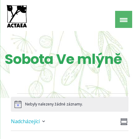
Sobota Ve mlýně
Akce
Nebyly nalezeny žádné záznamy.
Notice
Navi
Navi
Nadcházející
SUMMA
pro
Select
zobr
zobr
date.