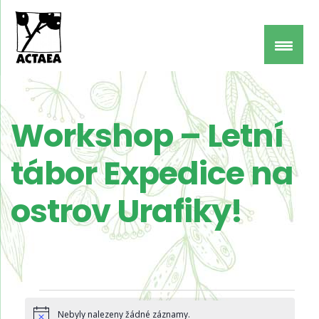
Workshop – Letní
tábor Expedice na
ostrov Urafiky!
Akce
Nebyly nalezeny žádné záznamy.