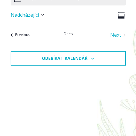
Notice
Navi
Navi
Nadcházející
SUMMA
pro
Select
zobr
zobr
date.
Akce
Dnes
Next
Akce
Previous
Akce
ODEBÍRAT KALENDÁŘ