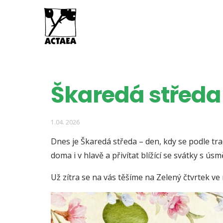
Škaredá středa
1.04. 2026
Dnes je Škaredá středa – den, kdy se podle tra
doma i v hlavě a přivítat blížící se svátky s ús
Už zítra se na vás těšíme na Zelený čtvrtek ve 