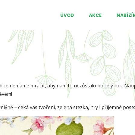
ÚVOD
AKCE
NABÍZÍ
dice nemáme mračit, aby nám to nezůstalo po celý rok. Naopa
měvem!
mlýně – čeká vás tvoření, zelená stezka, hry i příjemné pose