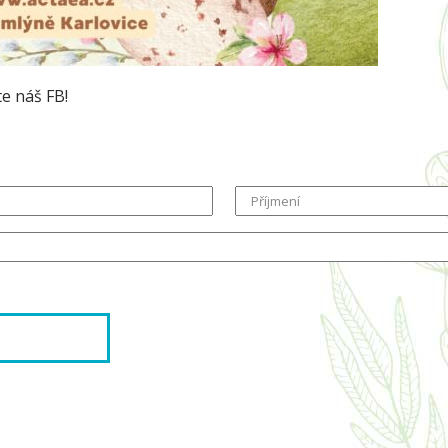
te náš FB!
Příjmení