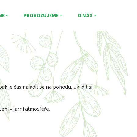
ME
PROVOZUJEME
O NÁS
k je čas naladit se na pohodu, uklidit si
zení v jarní atmosféře.