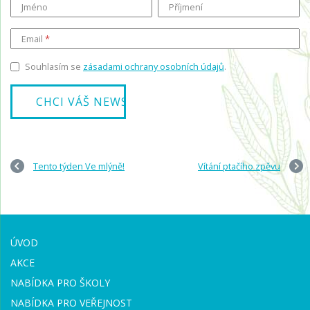
Jméno
Příjmení
Email
Souhlasím se
zásadami ochrany osobních údajů
.
Tento týden Ve mlýně!
Vítání ptačího zpěvu
ÚVOD
AKCE
NABÍDKA PRO ŠKOLY
NABÍDKA PRO VEŘEJNOST