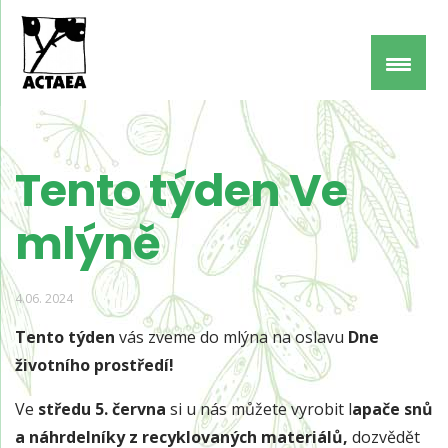
Tento týden Ve
mlýně
4.06. 2024
Tento týden
vás zveme do mlýna na oslavu
Dne
životního prostředí!
Ve
středu 5. června
si u nás můžete vyrobit l
apače snů
a náhrdelníky z recyklovaných materiálů,
dozvědět