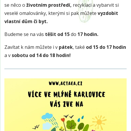
se něco o
životním prostředí,
recyklaci a vybarvit si
veselé omalovánky, kterými si pak můžete
vyzdobit
vlastní dům či byt.
Budeme se na vás
těšit od 15
do
17 hodin.
Zavítat k nám můžete i v
pátek
, také
od 15 do 17 hodin
a v
sobotu od 14 do 18 hodin!