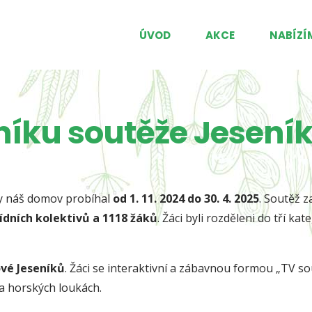
ÚVOD
AKCE
NABÍZÍ
čníku soutěže Jesen
ky náš domov probíhal
od 1. 11. 2024 do 30. 4. 2025
. Soutěž 
řídních kolektivů a 1118 žáků
. Žáci byli rozděleni do tří kateg
ové Jeseníků
. Žáci se interaktivní a zábavnou formou „TV so
 na horských loukách.