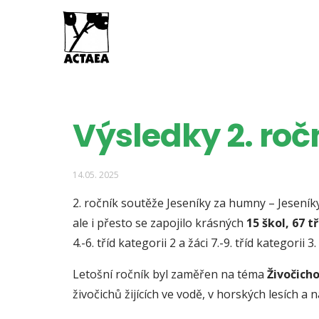
Výsledky 2. ro
14.05. 2025
2. ročník soutěže Jeseníky za humny – Jesení
ale i přesto se zapojilo krásných
15 škol, 67 t
4.-6. tříd kategorii 2 a žáci 7.-9. tříd kategorii 3.
Letošní ročník byl zaměřen na téma
Živočich
živočichů žijících ve vodě, v horských lesích a