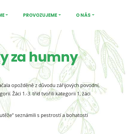
ME
PROVOZUJEME
O NÁS
íky za humny
začala opožděně z důvodu zářijových povodní,
orií. Žáci 1.-3. tříd tvořili kategorii 1, žáci
utěže“ seznámili s pestrostí a bohatostí