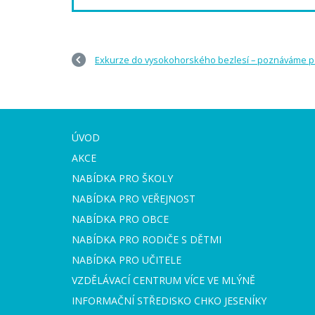
Exkurze do vysokohorského bezlesí – poznáváme př
ÚVOD
AKCE
NABÍDKA PRO ŠKOLY
NABÍDKA PRO VEŘEJNOST
NABÍDKA PRO OBCE
NABÍDKA PRO RODIČE S DĚTMI
NABÍDKA PRO UČITELE
VZDĚLÁVACÍ CENTRUM VÍCE VE MLÝNĚ
INFORMAČNÍ STŘEDISKO CHKO JESENÍKY