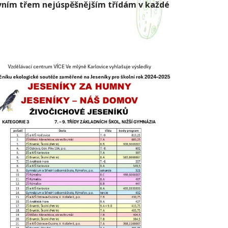
vním třem nejúspěšnějším třídám v každé