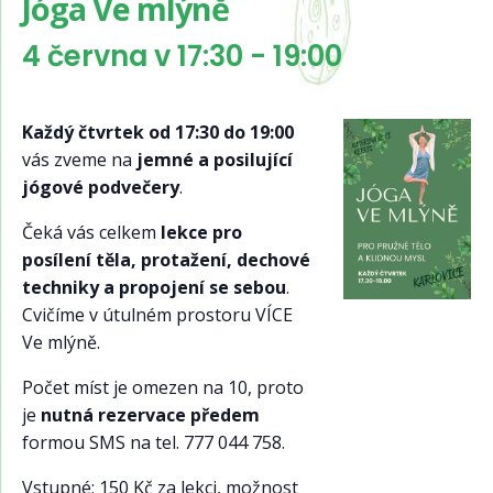
Jóga Ve mlýně
4 června v 17:30
-
19:00
Každý čtvrtek od 17:30 do 19:00
vás zveme na
jemné a posilující
jógové podvečery
.
Čeká vás celkem
lekce pro
posílení těla, protažení, dechové
techniky a propojení se sebou
.
Cvičíme v útulném prostoru VÍCE
Ve mlýně.
Počet míst je omezen na 10, proto
je
nutná rezervace předem
formou SMS na tel. 777 044 758.
Vstupné: 150 Kč za lekci, možnost