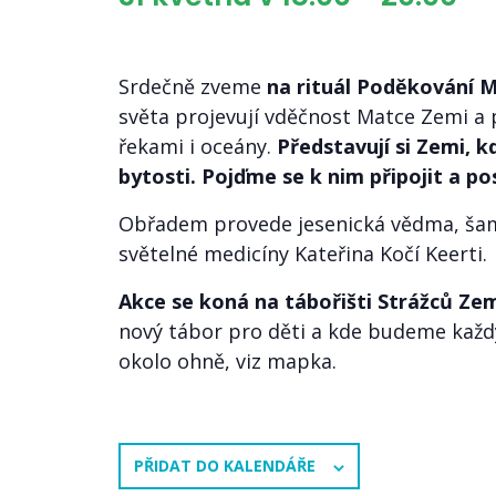
Srdečně zveme
na rituál Poděkování 
světa projevují vděčnost Matce Zemi a p
řekami i oceány.
Představují si Zemi, k
bytosti. Pojďme se k nim připojit a posí
Obřadem provede jesenická vědma, šam
světelné medicíny Kateřina Kočí Keerti.
Akce se koná na tábořišti Strážců Zem
nový tábor pro děti a kde budeme každ
okolo ohně, viz mapka.
PŘIDAT DO KALENDÁŘE