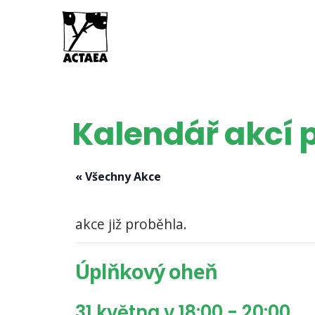
Kalendář akcí p
« Všechny Akce
akce již proběhla.
Úplňkový oheň
31 května v 18:00
-
20:00