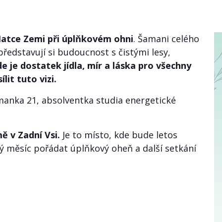
Matce Zemi při úplňkovém ohni
. Šamani celého
ředstavují si budoucnost s čistými lesy,
de je dostatek jídla, mír a láska pro všechny
lit tuto vizi.
anka 21, absolventka studia energetické
ě v Zadní Vsi.
Je to místo, kde bude letos
ý měsíc pořádat úplňkový oheň a další setkání