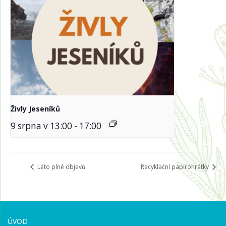
Živly Jeseníků
9 srpna v 13:00
-
17:00
Léto plné objevů
Recyklační papírohrátky
ÚVOD