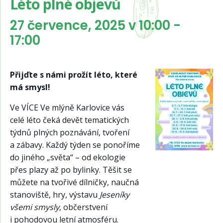
Léto plné objevů
27 července, 2025 v 10:00
-
17:00
Přijďte s námi prožít léto, které
má smysl!
Ve VÍCE Ve mlýně Karlovice vás
celé léto čeká devět tematických
týdnů plných poznávání, tvoření
a zábavy. Každý týden se ponoříme
do jiného „světa“ – od ekologie
přes plazy až po bylinky. Těšit se
můžete na tvořivé dílničky, naučná
stanoviště, hry, výstavu
Jeseníky
všemi smysly
, občerstvení
i pohodovou letní atmosféru.