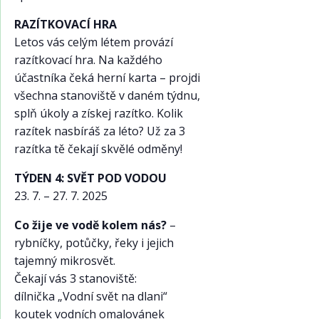
RAZÍTKOVACÍ HRA
Letos vás celým létem provází
razítkovací hra. Na každého
účastníka čeká herní karta – projdi
všechna stanoviště v daném týdnu,
splň úkoly a získej razítko. Kolik
razítek nasbíráš za léto? Už za 3
razítka tě čekají skvělé odměny!
TÝDEN 4: SVĚT POD VODOU
23. 7. – 27. 7. 2025
Co žije ve vodě kolem nás?
–
rybníčky, potůčky, řeky i jejich
tajemný mikrosvět.
Čekají vás 3 stanoviště:
dílnička „Vodní svět na dlani“
koutek vodních omalovánek