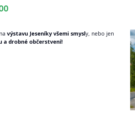
:00
 na
výstavu Jeseníky všemi smysl
y, nebo jen
u a drobné občerstvení!