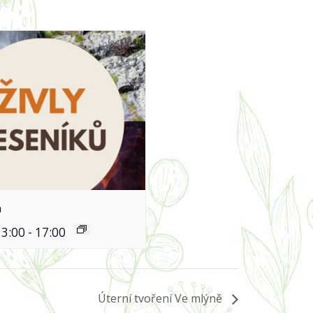
ů
13:00
-
17:00
Úterní tvoření Ve mlýně