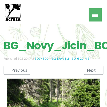
BG_Novy_Jicin_B
Published
30.5.2017
at
390 × 520
in
BG_Novy_Jicin_BO_6_2014_3
←
Previous
Next
→