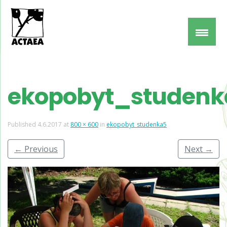
ekopobyt_studenk
Published
4.6.2017
at
800 × 600
in
ekopobyt_studenka5
←
Previous
Next
→