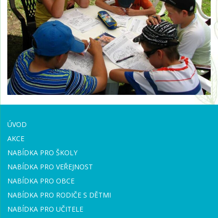
ÚVOD
AKCE
NABÍDKA PRO ŠKOLY
NABÍDKA PRO VEŘEJNOST
NABÍDKA PRO OBCE
NABÍDKA PRO RODIČE S DĚTMI
NABÍDKA PRO UČITELE