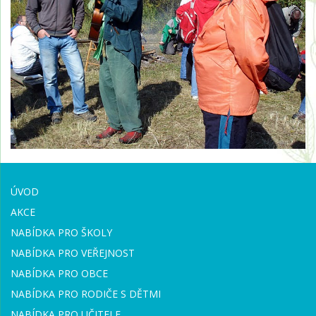
ÚVOD
AKCE
NABÍDKA PRO ŠKOLY
NABÍDKA PRO VEŘEJNOST
NABÍDKA PRO OBCE
NABÍDKA PRO RODIČE S DĚTMI
NABÍDKA PRO UČITELE