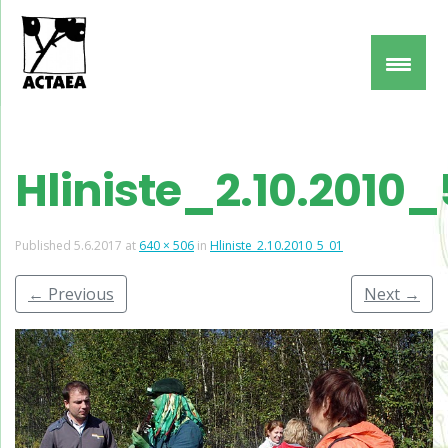
Hliniste_2.10.2010
Published
5.6.2017
at
640 × 506
in
Hliniste_2.10.2010_5_01
←
Previous
Next
→