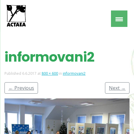
informovani2
Published
6.6.2017
at
800 × 600
in
informovani2
←
Previous
Next
→