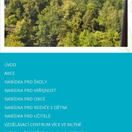
ÚVOD
AKCE
NABÍDKA PRO ŠKOLY
NABÍDKA PRO VEŘEJNOST
NABÍDKA PRO OBCE
NABÍDKA PRO RODIČE S DĚTMI
NABÍDKA PRO UČITELE
VZDĚLÁVACÍ CENTRUM VÍCE VE MLÝNĚ