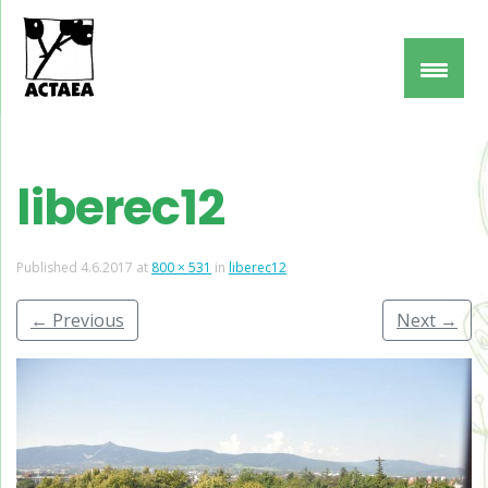
liberec12
Published
4.6.2017
at
800 × 531
in
liberec12
←
Previous
Next
→