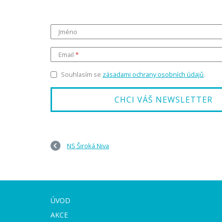
Jméno
Email
Souhlasím se
zásadami ochrany osobních údajů
.
NS Široká Niva
ÚVOD
AKCE