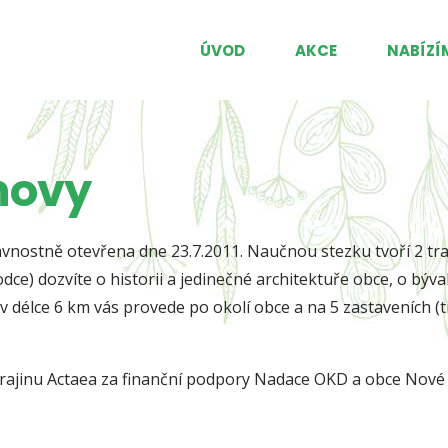
ÚVOD
AKCE
NABÍZÍ
novy
ostně otevřena dne 23.7.2011. Naučnou stezku tvoří 2 trasy
dce) dozvíte o historii a jedinečné architektuře obce, o býva
v délce 6 km vás provede po okolí obce a na 5 zastaveních (
krajinu Actaea za finanční podpory Nadace OKD a obce Nové