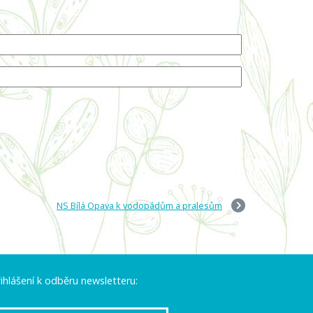
NS Bílá Opava k vodopádům a pralesům
ihlášení k odběru newsletteru: