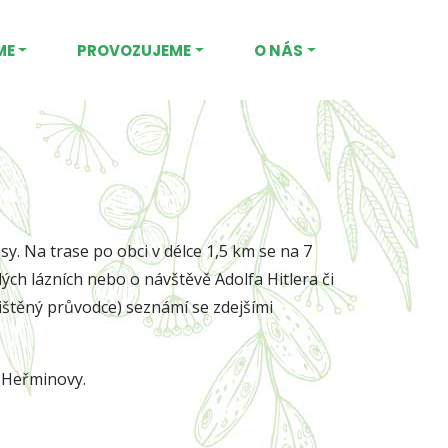
ME
PROVOZUJEME
O NÁS
. Na trase po obci v délce 1,5 km se na 7
lých lázních nebo o návštěvě Adolfa Hitlera či
tištěný průvodce) seznámí se zdejšími
 Heřminovy.