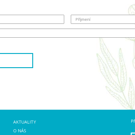
Příjmení
Př
AKTUALITY
O NÁS