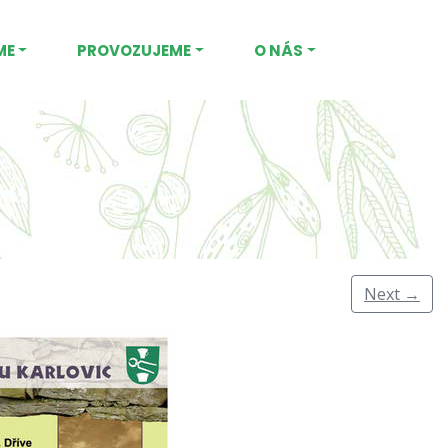
ME
PROVOZUJEME
O NÁS
Next
→