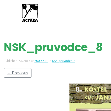
NSK_pruvodce_8
Published
7.6.2017
at
800 × 531
in
NSK_pruvodce_8
←
Previous