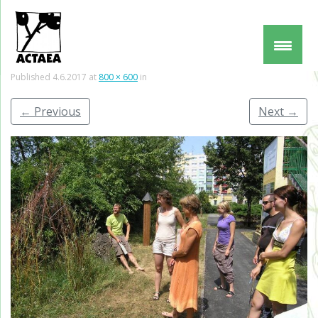
Published
4.6.2017
at
800 × 600
in
←
Previous
Next
→