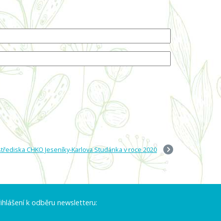
střediska CHKO Jeseníky-Karlova Studánka v roce 2020
ihlášení k odběru newsletteru: