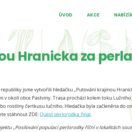
ÚVOD
AKCE
NABÍZÍ
ou Hranicka za perl
republiky jsme vytvořili hledačku „Putování krajinou Hranic
mi v okolí obce Pastviny. Trasa prochází kolem toku Lužníh
o rostliny čertkusu lučního. Hledačka byla začleněna do om
ete stáhnout ZDE:
Quest perlorodka_final
.
jektu „Posilování populací perlorodky říční v lokalitách s