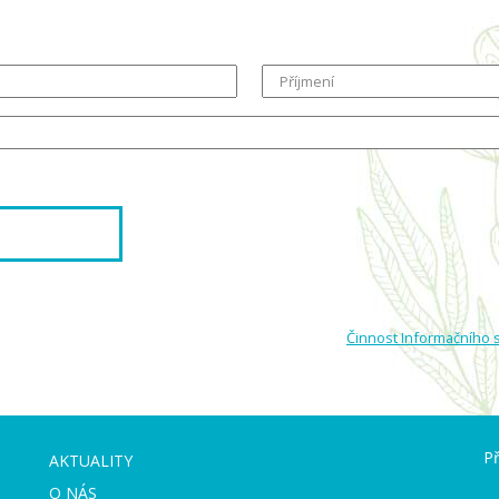
Příjmení
Činnost Informačního 
Př
AKTUALITY
O NÁS