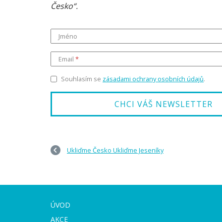
Česko“.
Jméno
Email
Souhlasím se
zásadami ochrany osobních údajů
.
Ukliďme Česko Ukliďme Jeseníky
ÚVOD
AKCE