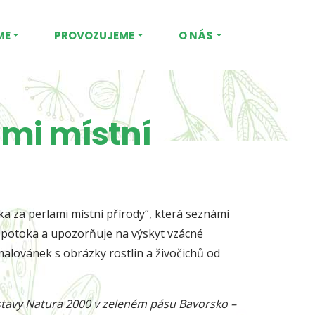
ME
PROVOZUJEME
O NÁS
ami místní
ka za perlami místní přírody“, která seznámí
o potoka a upozorňuje na výskyt vzácné
alovánek s obrázky rostlin a živočichů od
oustavy Natura 2000 v zeleném pásu Bavorsko –