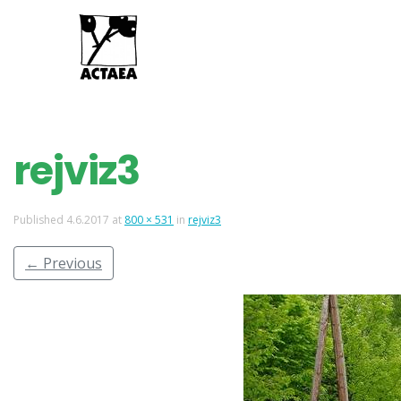
rejviz3
Published
4.6.2017
at
800 × 531
in
rejviz3
←
Previous