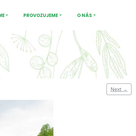
ME
PROVOZUJEME
O NÁS
Next
→