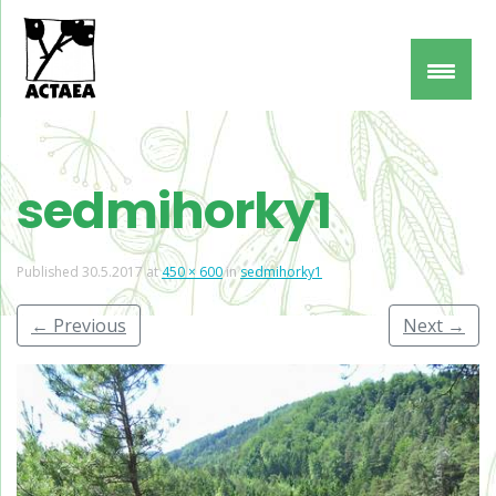
sedmihorky1
Published
30.5.2017
at
450 × 600
in
sedmihorky1
←
Previous
Next
→