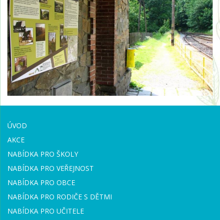
ÚVOD
AKCE
NABÍDKA PRO ŠKOLY
NABÍDKA PRO VEŘEJNOST
NABÍDKA PRO OBCE
NABÍDKA PRO RODIČE S DĚTMI
NABÍDKA PRO UČITELE