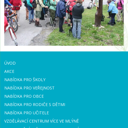
ÚVOD
AKCE
NABÍDKA PRO ŠKOLY
NABÍDKA PRO VEŘEJNOST
NABÍDKA PRO OBCE
NABÍDKA PRO RODIČE S DĚTMI
NABÍDKA PRO UČITELE
VZDĚLÁVACÍ CENTRUM VÍCE VE MLÝNĚ