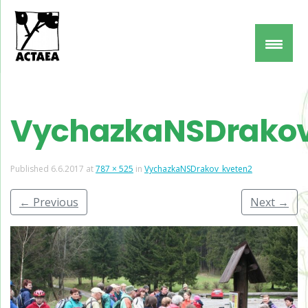
VychazkaNSDrako
Published
6.6.2017
at
787 × 525
in
VychazkaNSDrakov_kveten2
←
Previous
Next
→