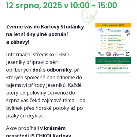
12 srpna, 2025 v 10:00
-
15:00
Zveme vás do Karlovy Studánky
na letní dny plné poznání
a zábavy!
Informační středisko CHKO
Jeseníky připravilo sérii
oblíbených
dnů s odborníky
, při
kterých společně nahlédneme do
tajemství přírody Jeseníků. Každé
úterý od poloviny července do
srpna vás čeká zajímavé téma – od
bylinek přes horské potoky až po
ptáky či recyklaci.
Akce probíhají
v krásném
prostředí IS CHKOJ Karlovy