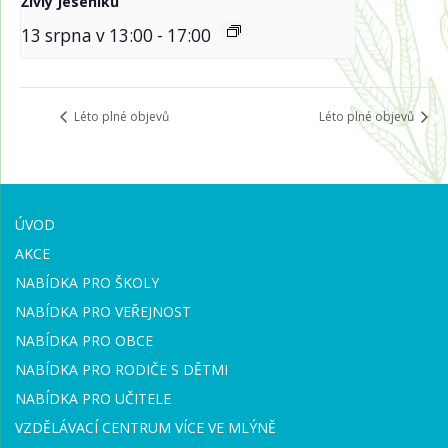
Živly Jeseníků
13 srpna v 13:00
-
17:00
Léto plné objevů
Léto plné objevů
ÚVOD
AKCE
NABÍDKA PRO ŠKOLY
NABÍDKA PRO VEŘEJNOST
NABÍDKA PRO OBCE
NABÍDKA PRO RODIČE S DĚTMI
NABÍDKA PRO UČITELE
VZDĚLÁVACÍ CENTRUM VÍCE VE MLÝNĚ