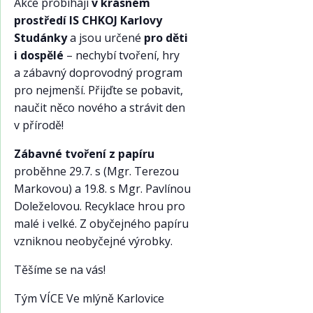
Akce probíhají
v krásném
prostředí IS CHKOJ Karlovy
Studánky
a jsou určené
pro děti
i dospělé
– nechybí tvoření, hry
a zábavný doprovodný program
pro nejmenší. Přijďte se pobavit,
naučit něco nového a strávit den
v přírodě!
Zábavné tvoření z papíru
proběhne 29.7. s (Mgr. Terezou
Markovou) a 19.8. s Mgr. Pavlínou
Doleželovou. Recyklace hrou pro
malé i velké. Z obyčejného papíru
vzniknou neobyčejné výrobky.
Těšíme se na vás!
Tým VÍCE Ve mlýně Karlovice