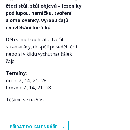
čtecí stůl, stůl objevů – Jeseníky
pod lupou, herničku, tvoření
a omalovánky, výrobu čajů
i navlékání korálků
.
Děti si mohou hrát a tvořit
s kamarády, dospělí posedět, číst
nebo si v klidu vychutnat šálek
čaje.
Termíny:
únor: 7., 14., 21., 28.
březen: 7., 14., 21., 28.
Těšíme se na Vás!
PŘIDAT DO KALENDÁŘE