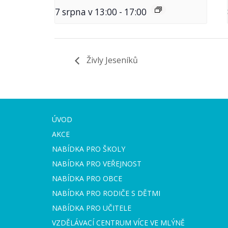
7 srpna v 13:00
-
17:00
Živly Jeseníků
ÚVOD
AKCE
NABÍDKA PRO ŠKOLY
NABÍDKA PRO VEŘEJNOST
NABÍDKA PRO OBCE
NABÍDKA PRO RODIČE S DĚTMI
NABÍDKA PRO UČITELE
VZDĚLÁVACÍ CENTRUM VÍCE VE MLÝNĚ