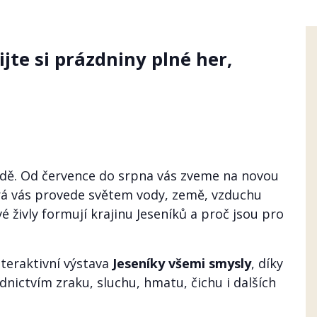
ijte si prázdniny plné her,
odě. Od července do srpna vás zveme na novou
erá vás provede světem vody, země, vzduchu
é živly formují krajinu Jeseníků a proč jsou pro
nteraktivní výstava
Jeseníky všemi smysly
, díky
nictvím zraku, sluchu, hmatu, čichu i dalších