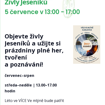
Živly Jeseníků
5 července v 13:00
-
17:00
Objevte živly
Jeseníků a užijte si
prázdniny plné her,
tvoření
a poznávání!
červenec–srpen
středa–neděle | 13.00–17.00
hodin
Léto ve VÍCE Ve mlýně bude patřit