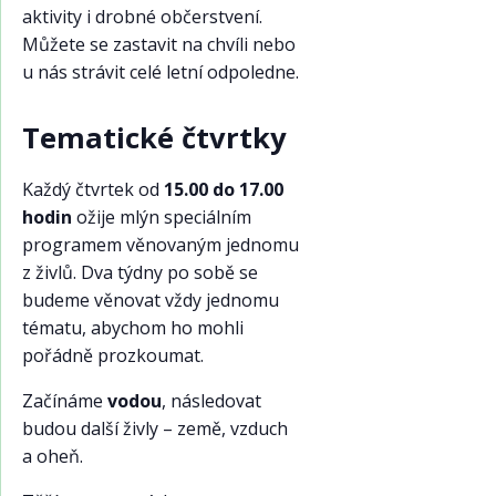
aktivity i drobné občerstvení.
Můžete se zastavit na chvíli nebo
u nás strávit celé letní odpoledne.
Tematické čtvrtky
Každý čtvrtek od
15.00 do 17.00
hodin
ožije mlýn speciálním
programem věnovaným jednomu
z živlů. Dva týdny po sobě se
budeme věnovat vždy jednomu
tématu, abychom ho mohli
pořádně prozkoumat.
Začínáme
vodou
, následovat
budou další živly – země, vzduch
a oheň.