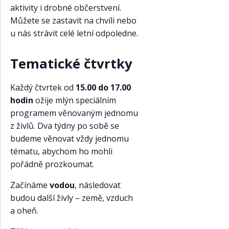
aktivity i drobné občerstvení.
Můžete se zastavit na chvíli nebo
u nás strávit celé letní odpoledne.
Tematické čtvrtky
Každý čtvrtek od
15.00 do 17.00
hodin
ožije mlýn speciálním
programem věnovaným jednomu
z živlů. Dva týdny po sobě se
budeme věnovat vždy jednomu
tématu, abychom ho mohli
pořádně prozkoumat.
Začínáme
vodou
, následovat
budou další živly – země, vzduch
a oheň.