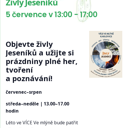
Živly Jeseníků
5 července v 13:00
-
17:00
Objevte živly
Jeseníků a užijte si
prázdniny plné her,
tvoření
a poznávání!
červenec–srpen
středa–neděle | 13.00–17.00
hodin
Léto ve VÍCE Ve mlýně bude patřit