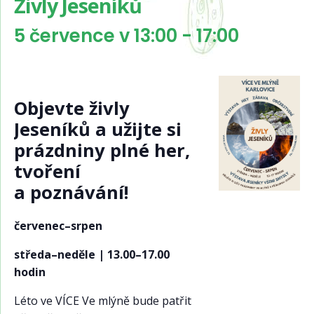
Živly Jeseníků
5 července v 13:00
-
17:00
Objevte živly
Jeseníků a užijte si
prázdniny plné her,
tvoření
a poznávání!
červenec–srpen
středa–neděle | 13.00–17.00
hodin
Léto ve VÍCE Ve mlýně bude patřit