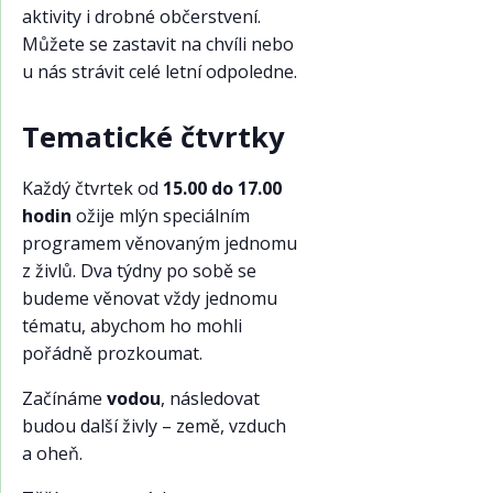
aktivity i drobné občerstvení.
Můžete se zastavit na chvíli nebo
u nás strávit celé letní odpoledne.
Tematické čtvrtky
Každý čtvrtek od
15.00 do 17.00
hodin
ožije mlýn speciálním
programem věnovaným jednomu
z živlů. Dva týdny po sobě se
budeme věnovat vždy jednomu
tématu, abychom ho mohli
pořádně prozkoumat.
Začínáme
vodou
, následovat
budou další živly – země, vzduch
a oheň.