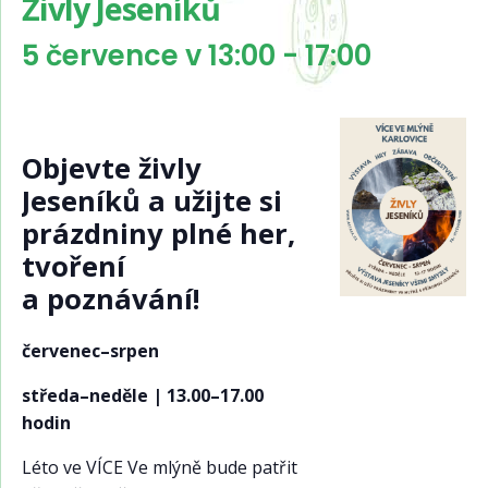
Živly Jeseníků
5 července v 13:00
-
17:00
Objevte živly
Jeseníků a užijte si
prázdniny plné her,
tvoření
a poznávání!
červenec–srpen
středa–neděle | 13.00–17.00
hodin
Léto ve VÍCE Ve mlýně bude patřit