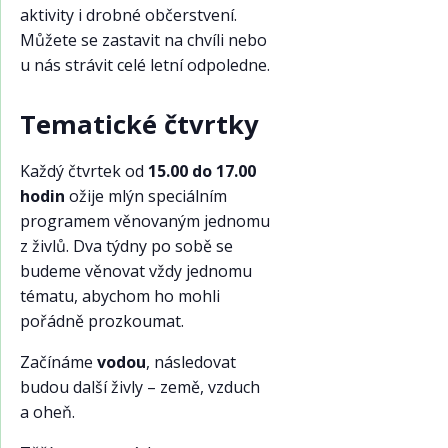
aktivity i drobné občerstvení.
Můžete se zastavit na chvíli nebo
u nás strávit celé letní odpoledne.
Tematické čtvrtky
Každý čtvrtek od
15.00 do 17.00
hodin
ožije mlýn speciálním
programem věnovaným jednomu
z živlů. Dva týdny po sobě se
budeme věnovat vždy jednomu
tématu, abychom ho mohli
pořádně prozkoumat.
Začínáme
vodou
, následovat
budou další živly – země, vzduch
a oheň.