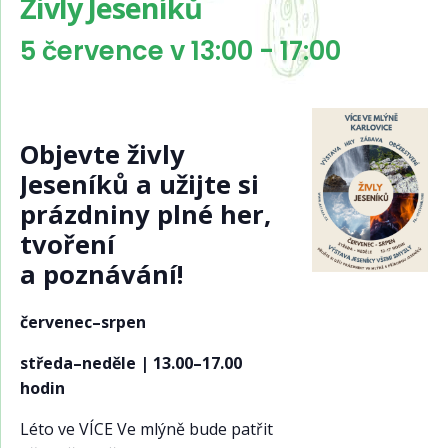
Živly Jeseníků
5 července v 13:00
-
17:00
Objevte živly
Jeseníků a užijte si
prázdniny plné her,
tvoření
a poznávání!
červenec–srpen
středa–neděle | 13.00–17.00
hodin
Léto ve VÍCE Ve mlýně bude patřit