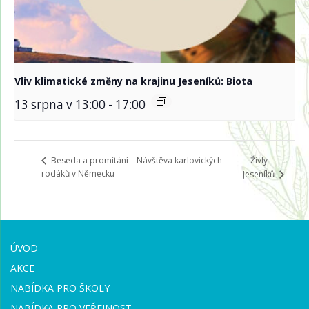
Vliv klimatické změny na krajinu Jeseníků: Biota
13 srpna v 13:00
-
17:00
Živly
Beseda a promítání – Návštěva karlovických
rodáků v Německu
Jeseníků
ÚVOD
AKCE
NABÍDKA PRO ŠKOLY
NABÍDKA PRO VEŘEJNOST