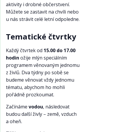
aktivity i drobné občerstvení.
Můžete se zastavit na chvíli nebo
u nás strávit celé letní odpoledne.
Tematické čtvrtky
Každý čtvrtek od
15.00 do 17.00
hodin
ožije mlýn speciálním
programem věnovaným jednomu
z živlů. Dva týdny po sobě se
budeme věnovat vždy jednomu
tématu, abychom ho mohli
pořádně prozkoumat.
Začínáme
vodou
, následovat
budou další živly – země, vzduch
a oheň.