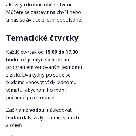
aktivity i drobné občerstvení.
Můžete se zastavit na chvíli nebo
u nás strávit celé letní odpoledne.
Tematické čtvrtky
Každý čtvrtek od
15.00 do 17.00
hodin
ožije mlýn speciálním
programem věnovaným jednomu
z živlů. Dva týdny po sobě se
budeme věnovat vždy jednomu
tématu, abychom ho mohli
pořádně prozkoumat.
Začínáme
vodou
, následovat
budou další živly – země, vzduch
a oheň.