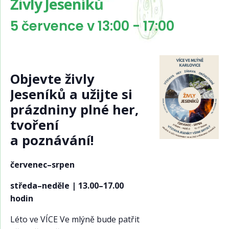
Živly Jeseníků
5 července v 13:00
-
17:00
Objevte živly
Jeseníků a užijte si
prázdniny plné her,
tvoření
a poznávání!
červenec–srpen
středa–neděle | 13.00–17.00
hodin
Léto ve VÍCE Ve mlýně bude patřit