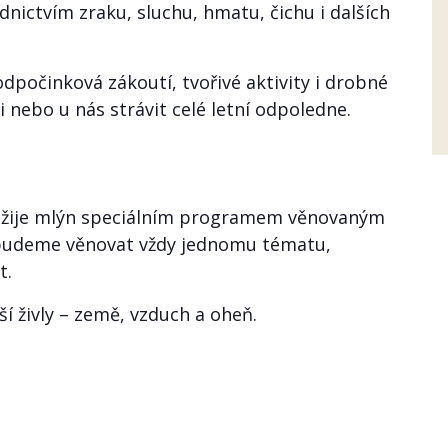
nictvím zraku, sluchu, hmatu, čichu i dalších
odpočinková zákoutí, tvořivé aktivity i drobné
i nebo u nás strávit celé letní odpoledne.
žije mlýn speciálním programem věnovaným
 budeme věnovat vždy jednomu tématu,
t.
ší živly – země, vzduch a oheň.