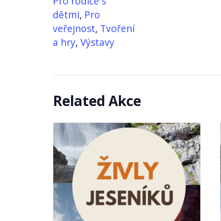
Pro rodiče s
dětmi
,
Pro
veřejnost
,
Tvoření
a hry
,
Výstavy
Related Akce