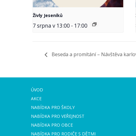
Živly Jeseníků
7 srpna v 13:00
-
17:00
Beseda a promítání – Návštěva karl
ÚVOD
AKCE
NABÍDKA PRO ŠKOLY
NABÍDKA PRO VEŘEJNOST
NABÍDKA PRO OBCE
NABÍDKA PRO RODIČE S DĚTMI