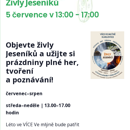
Živly Jeseníků
5 července v 13:00
-
17:00
Objevte živly
Jeseníků a užijte si
prázdniny plné her,
tvoření
a poznávání!
červenec–srpen
středa–neděle | 13.00–17.00
hodin
Léto ve VÍCE Ve mlýně bude patřit