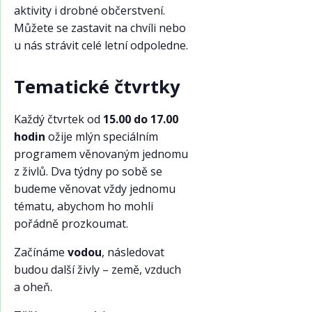
aktivity i drobné občerstvení.
Můžete se zastavit na chvíli nebo
u nás strávit celé letní odpoledne.
Tematické čtvrtky
Každý čtvrtek od
15.00 do 17.00
hodin
ožije mlýn speciálním
programem věnovaným jednomu
z živlů. Dva týdny po sobě se
budeme věnovat vždy jednomu
tématu, abychom ho mohli
pořádně prozkoumat.
Začínáme
vodou
, následovat
budou další živly – země, vzduch
a oheň.