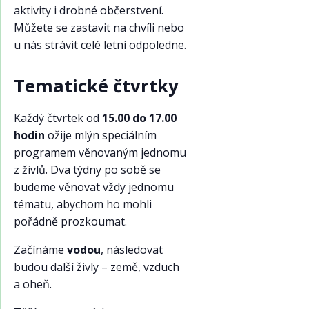
aktivity i drobné občerstvení.
Můžete se zastavit na chvíli nebo
u nás strávit celé letní odpoledne.
Tematické čtvrtky
Každý čtvrtek od
15.00 do 17.00
hodin
ožije mlýn speciálním
programem věnovaným jednomu
z živlů. Dva týdny po sobě se
budeme věnovat vždy jednomu
tématu, abychom ho mohli
pořádně prozkoumat.
Začínáme
vodou
, následovat
budou další živly – země, vzduch
a oheň.