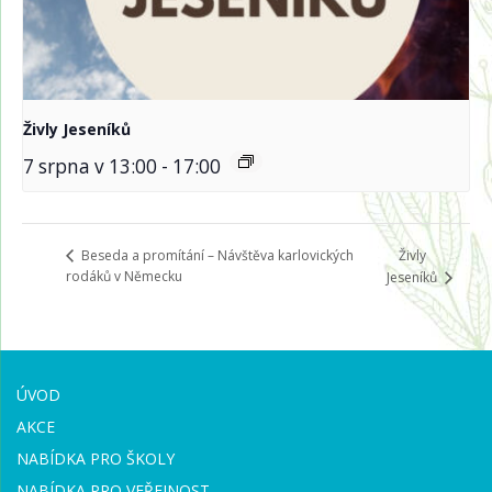
Živly Jeseníků
7 srpna v 13:00
-
17:00
Živly
Beseda a promítání – Návštěva karlovických
rodáků v Německu
Jeseníků
ÚVOD
AKCE
NABÍDKA PRO ŠKOLY
NABÍDKA PRO VEŘEJNOST