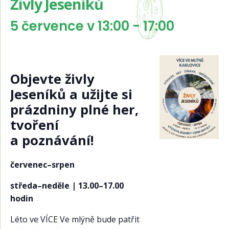
Živly Jeseníků
5 července v 13:00
-
17:00
Objevte živly
Jeseníků a užijte si
prázdniny plné her,
tvoření
a poznávání!
červenec–srpen
středa–neděle | 13.00–17.00
hodin
Léto ve VÍCE Ve mlýně bude patřit