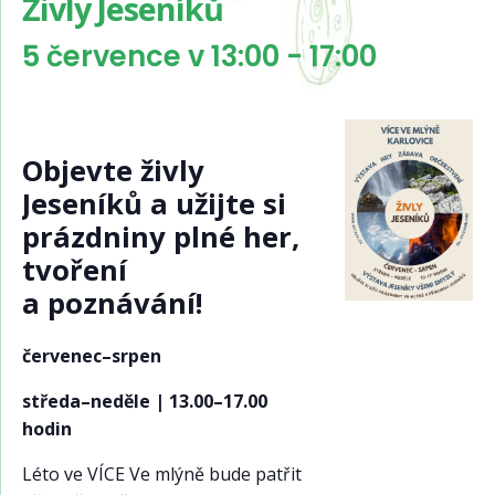
Živly Jeseníků
5 července v 13:00
-
17:00
Objevte živly
Jeseníků a užijte si
prázdniny plné her,
tvoření
a poznávání!
červenec–srpen
středa–neděle | 13.00–17.00
hodin
Léto ve VÍCE Ve mlýně bude patřit