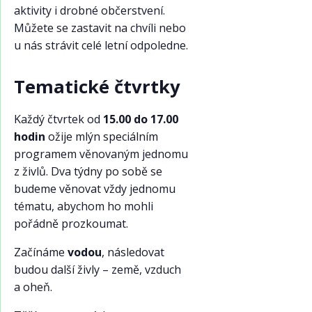
aktivity i drobné občerstvení.
Můžete se zastavit na chvíli nebo
u nás strávit celé letní odpoledne.
Tematické čtvrtky
Každý čtvrtek od
15.00 do 17.00
hodin
ožije mlýn speciálním
programem věnovaným jednomu
z živlů. Dva týdny po sobě se
budeme věnovat vždy jednomu
tématu, abychom ho mohli
pořádně prozkoumat.
Začínáme
vodou
, následovat
budou další živly – země, vzduch
a oheň.